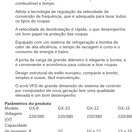
combustível e tempo..
Adota a tecnologia de regulação da velocidade de
conversão de frequência, que é adequada para lavar todos
os tipos de roupas.
A velocidade de desidratação é rápida, o que desempenha
um bom papel na proteção das roupas.
Equipado com um sistema de refrigeração e bomba de
calor de alta eficiência, o tempo de secagem é curto e o
consumo de energia é baixo.
A porta de carga de grande diâmetro é elegante e bonita, e
é conveniente e econômica para colocar e tirar roupas.
Design estrutural de estilo europeu, compacto e bonito,
simples e suave, fácil manutenção.
O ecrã VFD de grande dimensão do sistema de controlo
por computador de nova geração tem uma qualidade
elevada e um bom desempenho.
Parâmetros do produto
Modelo
GX-8
GX-10
GX-12
GX-15
Voltagem
220/380
220/380
220/380
220/38
((V)
Capacidade
de lavagem
8
10
10 a 12
13 a 15