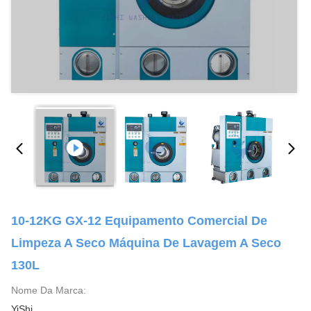
10-12KG GX-12 Equipamento Comercial De
Limpeza A Seco Máquina De Lavagem A Seco
130L
Nome Da Marca:
YiShi