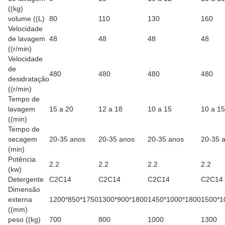
((kg)
volume ((L)
80
110
130
160
Velocidade
de lavagem
48
48
48
48
((r/min)
Velocidade
de
480
480
480
480
desidratação
((r/min)
Tempo de
lavagem
15 a 20
12 a 18
10 a 15
10 a 15
((min)
Tempo de
secagem
20-35 anos
20-35 anos
20-35 anos
20-35 
(min)
Potência
2.2
2.2
2.2
2.2
(kw)
Detergente
C2C14
C2C14
C2C14
C2C14
Dimensão
externa
1200*850*1750
1300*900*1800
1450*1000*1800
1500*1
((mm)
peso ((kg)
700
800
1000
1300