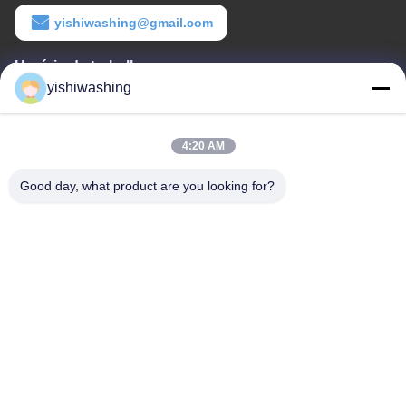
yishiwashing@gmail.com
Horário de trabalho
yishiwashing
9:00-18:00
O nosso endereço
4:20 AM
Endereço de empresa
Good day, what product are you looking for?
- Não, não.19, Rua Lvcun, distrito de Nansha, Guangzhou, China
Endereço da fábrica
- Não, não.19, Rua Lvcun, distrito de Nansha, Guangzhou, China
Telefone
86-15202099711