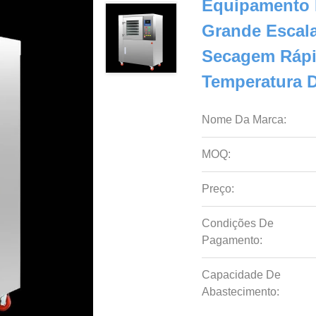
Equipamento 
Grande Escal
Secagem Rápid
Temperatura 
Nome Da Marca:
MOQ:
Preço:
Condições De
Pagamento:
Capacidade De
Abastecimento: