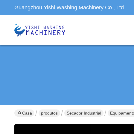
Guangzhou Yishi Washing Machinery Co., Ltd.
Casa
produtos
Secador Industrial
Equipamento