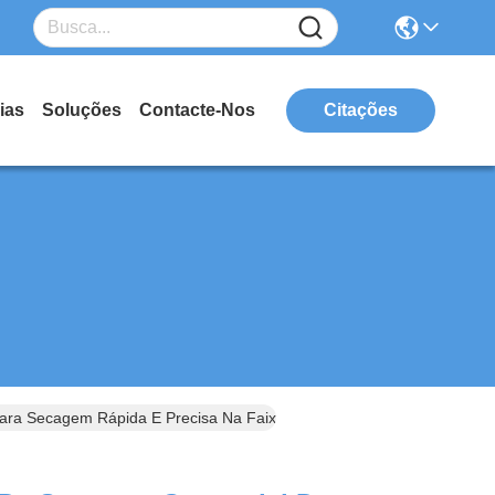
ias
Soluções
Contacte-Nos
Citações
ra Secagem Rápida E Precisa Na Faixa De Temperatura De 50-200°