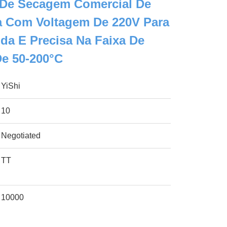
De Secagem Comercial De
a Com Voltagem De 220V Para
a E Precisa Na Faixa De
De 50-200°C
YiShi
10
Negotiated
TT
10000